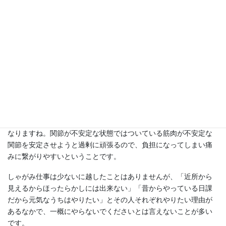
しにしておくとたんぽぽやらスギナやらがあっという間に巨大化
するので、週末に天気がいい場合はせっせと草をむしっていま
す。
訪問時にもよく「畑の手入れをしていたら腰が痛くなった」「少
し草をむしっていたら痛くて立ち上がれなくなっちゃった」とい
う話も増えてくる時期でもありますね。
本来であればどこの関節もしっかりと伸びて安定した状態作り、
さらに筋肉で支えるような構造になっています。地面から生えて
いる草をとるしゃがむ動きはいたる関節が曲がった状態になるた
め、どこの関節に対しても負荷がかかりやすい姿勢ということに
なりますね。関節が不安定な状態ではついている筋肉が不安定な
関節を安定させようと過剰に頑張るので、負担になってしまい痛
みに繋がりやすいということです。
しゃがみ仕事は少ないに越したことはありませんが、「近所から
見えるからほったらかしには出来ない」「昔からやっている日課
だから元気なうちはやりたい」とその人それぞれやりたい理由が
あるなかで、一概にやらないでくださいとは言えないことが多い
です。