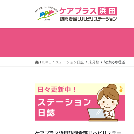
コ
ナ
ン
ビ
テ
ゲ
ン
ー
ツ
シ
へ
ョ
ス
ン
キ
に
ッ
移
HOME
ステーション日誌
未分類
怒涛の寒暖差
プ
動
ケアプラス浜田訪問看護リハビリステー