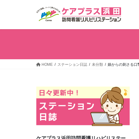
コ
ナ
ン
ビ
テ
ゲ
ン
ー
ツ
シ
へ
ョ
ス
ン
キ
に
ッ
移
HOME
ステーション日誌
未分類
娘からの刺さる口
プ
動
ケアプラス浜田訪問看護リハビリステー